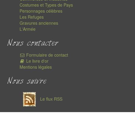
Costumes et Types de Pays
Personnages célèbres
Les Refuges
Gravures anciennes
L'Armée
Nous contacter
Formulaire de contact
Le livre d'or
Mentions légales
Nous suivre
Le flux RSS