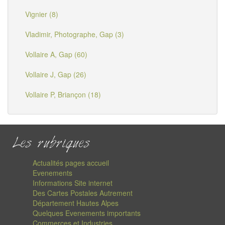
Vignier (8)
Vladimir, Photographe, Gap (3)
Vollaire A, Gap (60)
Vollaire J, Gap (26)
Vollaire P, Briançon (18)
Les rubriques
Actualités pages accueil
Evenements
Informations Site internet
Des Cartes Postales Autrement
Département Hautes Alpes
Quelques Evenements importants
Commerces et Industries