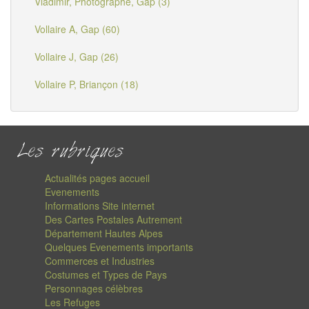
Vladimir, Photographe, Gap (3)
Vollaire A, Gap (60)
Vollaire J, Gap (26)
Vollaire P, Briançon (18)
Les rubriques
Actualités pages accueil
Evenements
Informations Site internet
Des Cartes Postales Autrement
Département Hautes Alpes
Quelques Evenements importants
Commerces et Industries
Costumes et Types de Pays
Personnages célèbres
Les Refuges