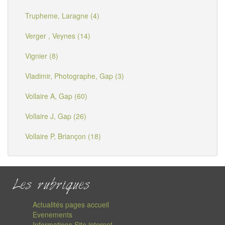
Trupheme, Laragne (4)
Verger , Veynes (14)
Vignier (8)
Vladimir, Photographe, Gap (3)
Vollaire A, Gap (60)
Vollaire J, Gap (26)
Vollaire P, Briançon (18)
Les rubriques
Actualités pages accueil
Evenements
Informations Site internet