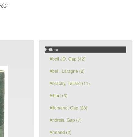
pes
Editeur
Abeil JO, Gap (42)
Abel , Laragne (2)
Abrachy, Tallard (11)
Albert (3)
Allemand, Gap (28)
Andreis, Gap (7)
Armand (2)