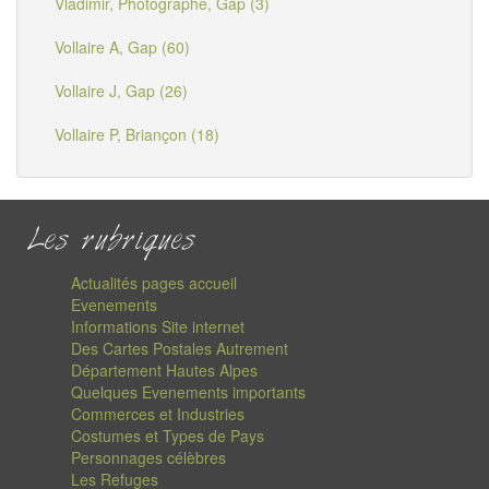
Vladimir, Photographe, Gap (3)
Vollaire A, Gap (60)
Vollaire J, Gap (26)
Vollaire P, Briançon (18)
Les rubriques
Actualités pages accueil
Evenements
Informations Site internet
Des Cartes Postales Autrement
Département Hautes Alpes
Quelques Evenements importants
Commerces et Industries
Costumes et Types de Pays
Personnages célèbres
Les Refuges