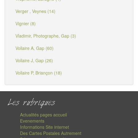
Verger , Veynes (14)
Vignier (8)
Vladimir, Photographe, Gap (3)
Vollaire A, Gap (60)
Vollaire J, Gap (26)
Vollaire P, Briançon (18)
Les rubriques
Actualités pages accueil
Evenements
Informations Site internet
Des Cartes Postales Autrement