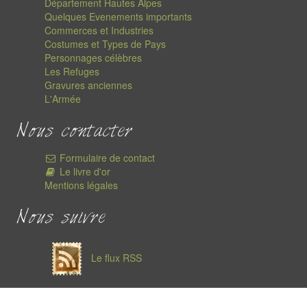
Département Hautes Alpes
Quelques Evenements importants
Commerces et Industries
Costumes et Types de Pays
Personnages célèbres
Les Refuges
Gravures anciennes
L'Armée
Nous contacter
Formulaire de contact
Le livre d'or
Mentions légales
Nous suivre
Le flux RSS