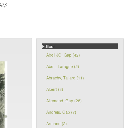
pes
Editeur
Abeil JO, Gap (42)
Abel , Laragne (2)
Abrachy, Tallard (11)
Albert (3)
Allemand, Gap (28)
Andreis, Gap (7)
Armand (2)