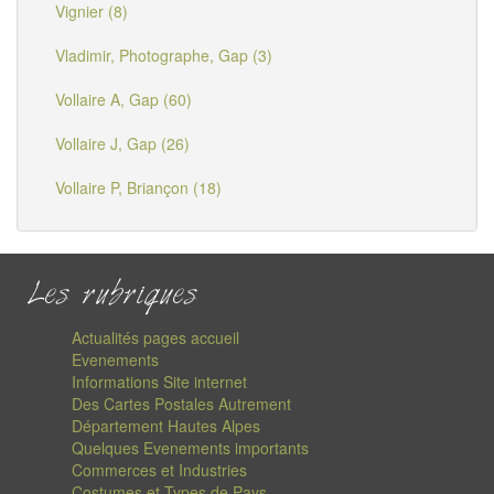
Vignier (8)
Vladimir, Photographe, Gap (3)
Vollaire A, Gap (60)
Vollaire J, Gap (26)
Vollaire P, Briançon (18)
Les rubriques
Actualités pages accueil
Evenements
Informations Site internet
Des Cartes Postales Autrement
Département Hautes Alpes
Quelques Evenements importants
Commerces et Industries
Costumes et Types de Pays