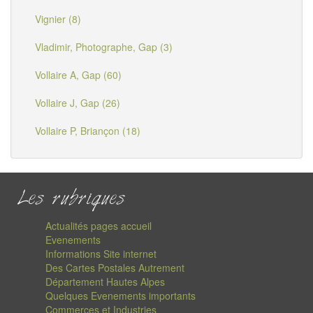
Vignier (8)
Vladimir, Photographe, Gap (3)
Vollaire A, Gap (60)
Vollaire J, Gap (26)
Vollaire P, Briançon (18)
Les rubriques
Actualités pages accueil
Evenements
Informations Site internet
Des Cartes Postales Autrement
Département Hautes Alpes
Quelques Evenements importants
Commerces et Industries