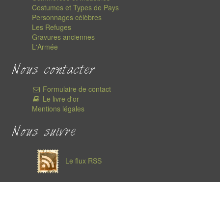
Costumes et Types de Pays
Personnages célèbres
Les Refuges
Gravures anciennes
L'Armée
Nous contacter
Formulaire de contact
Le livre d'or
Mentions légales
Nous suivre
Le flux RSS