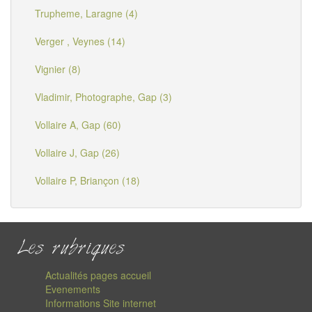
Trupheme, Laragne (4)
Verger , Veynes (14)
Vignier (8)
Vladimir, Photographe, Gap (3)
Vollaire A, Gap (60)
Vollaire J, Gap (26)
Vollaire P, Briançon (18)
Les rubriques
Actualités pages accueil
Evenements
Informations Site internet