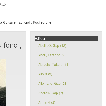
pes
 la Guisane - au fond , Rochebrune
Editeur
 fond ,
Abeil JO, Gap (42)
Abel , Laragne (2)
Abrachy, Tallard (11)
Albert (3)
Allemand, Gap (28)
Andreis, Gap (7)
Armand (2)