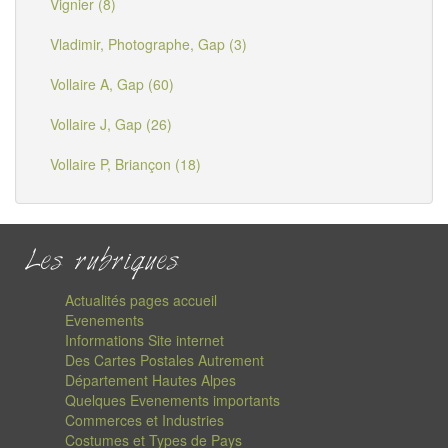
Vignier (8)
Vladimir, Photographe, Gap (3)
Vollaire A, Gap (60)
Vollaire J, Gap (26)
Vollaire P, Briançon (18)
Les rubriques
Actualités pages accueil
Evenements
Informations Site internet
Des Cartes Postales Autrement
Département Hautes Alpes
Quelques Evenements importants
Commerces et Industries
Costumes et Types de Pays