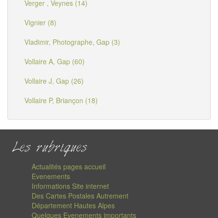
Verger , Veynes (14)
Vignier (8)
Vladimir, Photographe, Gap (3)
Vollaire A, Gap (60)
Vollaire J, Gap (26)
Vollaire P, Briançon (18)
Les rubriques
Actualités pages accueil
Evenements
Informations Site internet
Des Cartes Postales Autrement
Département Hautes Alpes
Quelques Evenements importants