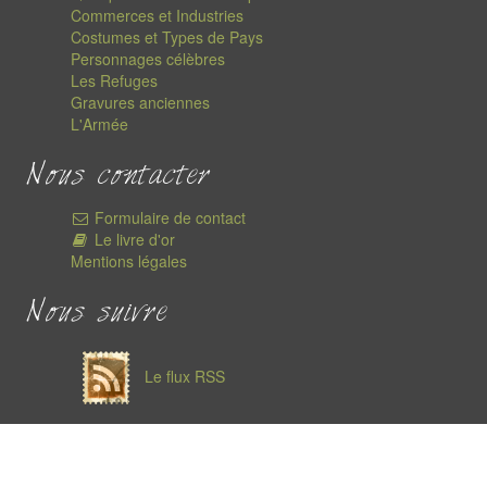
Commerces et Industries
Costumes et Types de Pays
Personnages célèbres
Les Refuges
Gravures anciennes
L'Armée
Nous contacter
Formulaire de contact
Le livre d'or
Mentions légales
Nous suivre
Le flux RSS