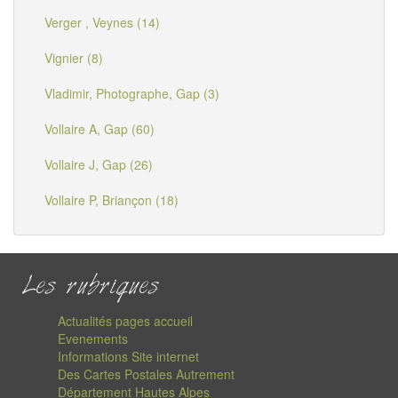
Verger , Veynes (14)
Vignier (8)
Vladimir, Photographe, Gap (3)
Vollaire A, Gap (60)
Vollaire J, Gap (26)
Vollaire P, Briançon (18)
Les rubriques
Actualités pages accueil
Evenements
Informations Site internet
Des Cartes Postales Autrement
Département Hautes Alpes