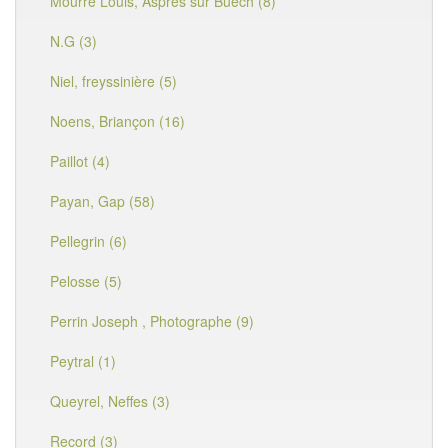
Mourre Louis, Aspres sur Buëch (8)
N.G (3)
Niel, freyssinière (5)
Noens, Briançon (16)
Paillot (4)
Payan, Gap (58)
Pellegrin (6)
Pelosse (5)
Perrin Joseph , Photographe (9)
Peytral (1)
Queyrel, Neffes (3)
Record (3)