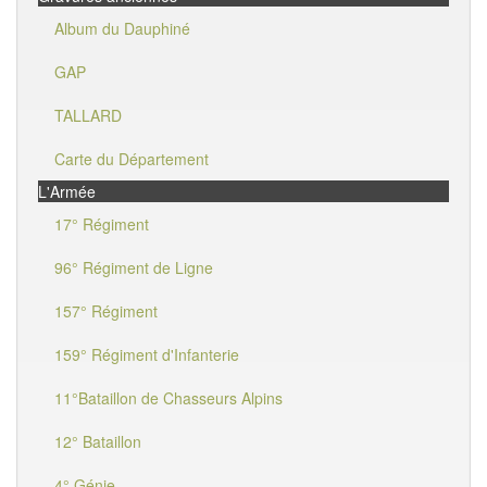
Album du Dauphiné
GAP
TALLARD
Carte du Département
L'Armée
17° Régiment
96° Régiment de Ligne
157° Régiment
159° Régiment d'Infanterie
11°Bataillon de Chasseurs Alpins
12° Bataillon
4° Génie