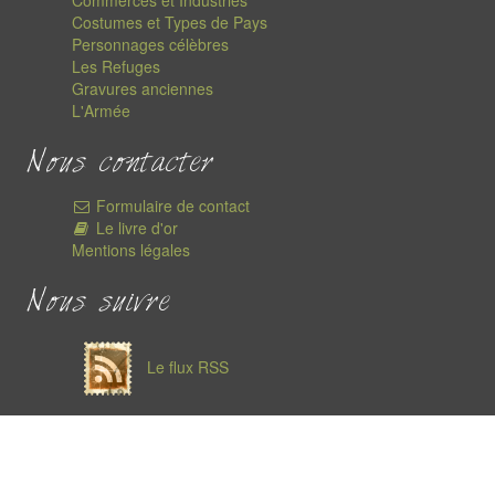
Commerces et Industries
Costumes et Types de Pays
Personnages célèbres
Les Refuges
Gravures anciennes
L'Armée
Nous contacter
Formulaire de contact
Le livre d'or
Mentions légales
Nous suivre
Le flux RSS