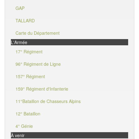
GAP
TALLARD
Carte du Département
L'Armée
17° Régiment
96° Régiment de Ligne
157° Régiment
159° Régiment d'Infanterie
11°Bataillon de Chasseurs Alpins
12° Bataillon
4° Génie
À venir