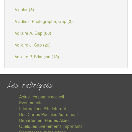
Vignier (8)
Vladimir, Photographe, Gap (3)
Vollaire A, Gap (60)
Vollaire J, Gap (26)
Vollaire P, Briançon (18)
Les rubriques
Actualités pages accueil
Evenements
Informations Site internet
Des Cartes Postales Autrement
Département Hautes Alpes
Quelques Evenements importants