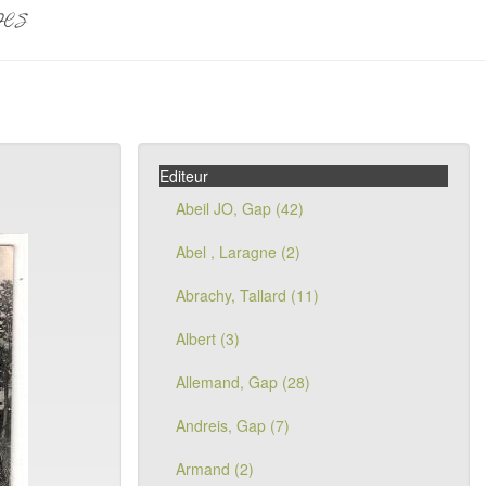
pes
Editeur
Abeil JO, Gap (42)
Abel , Laragne (2)
Abrachy, Tallard (11)
Albert (3)
Allemand, Gap (28)
Andreis, Gap (7)
Armand (2)