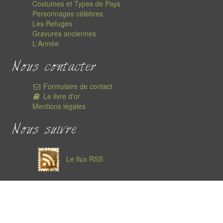
Costumes et Types de Pays
Personnages célèbres
Les Refuges
Gravures anciennes
L'Armée
Nous contacter
Formulaire de contact
Le livre d'or
Mentions légales
Nous suivre
Le flux RSS