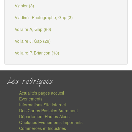
Vignier (8)
Vladimir, Photographe, Gap (3)
Vollaire A, Gap (60)
Vollaire J, Gap (26)
Vollaire P, Briançon (18)
Les rubriques
Actualités pages accueil
Evenements
Informations Site internet
Des Cartes Postales Autrement
Département Hautes Alpes
Quelques Evenements importants
Commerces et Industries