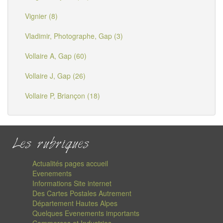
Vignier (8)
Vladimir, Photographe, Gap (3)
Vollaire A, Gap (60)
Vollaire J, Gap (26)
Vollaire P, Briançon (18)
Les rubriques
Actualités pages accueil
Evenements
Informations Site internet
Des Cartes Postales Autrement
Département Hautes Alpes
Quelques Evenements importants