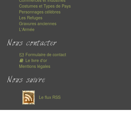
Commerces et Industries
Costumes et Types de Pays
Personnages célèbres
Les Refuges
Gravures anciennes
L'Armée
Nous contacter
Formulaire de contact
Le livre d'or
Mentions légales
Nous suivre
Le flux RSS