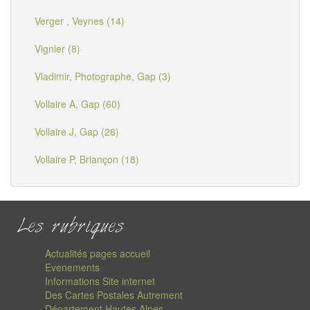
Verger , Veynes (14)
Vignier (8)
Vladimir, Photographe, Gap (3)
Vollaire A, Gap (60)
Vollaire J, Gap (26)
Vollaire P, Briançon (18)
Les rubriques
Actualités pages accueil
Evenements
Informations Site internet
Des Cartes Postales Autrement
Département Hautes Alpes