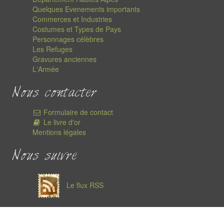
Quelques Evenements importants
Commerces et Industries
Costumes et Types de Pays
Personnages célèbres
Les Refuges
Gravures anciennes
L'Armée
Nous contacter
Formulaire de contact
Le livre d'or
Mentions légales
Nous suivre
Le flux RSS