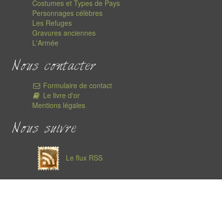
Costumes et Types de Pays
Personnages célèbres
Les Refuges
Gravures anciennes
L'Armée
Nous contacter
Formulaire de contact
Le livre d'or
Mentions légales
Nous suivre
Le flux RSS