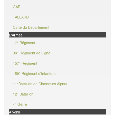
GAP
TALLARD
Carte du Département
L'Armée
17° Régiment
96° Régiment de Ligne
157° Régiment
159° Régiment d'Infanterie
11°Bataillon de Chasseurs Alpins
12° Bataillon
4° Génie
À venir