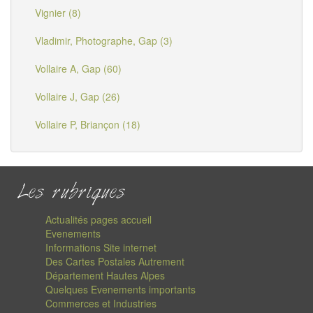
Vignier (8)
Vladimir, Photographe, Gap (3)
Vollaire A, Gap (60)
Vollaire J, Gap (26)
Vollaire P, Briançon (18)
Les rubriques
Actualités pages accueil
Evenements
Informations Site internet
Des Cartes Postales Autrement
Département Hautes Alpes
Quelques Evenements importants
Commerces et Industries