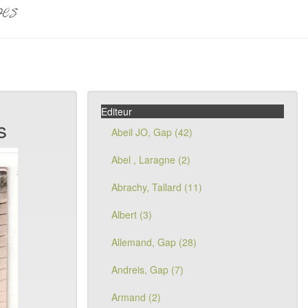
pes
Editeur
s
Abeil JO, Gap (42)
Abel , Laragne (2)
Abrachy, Tallard (11)
Albert (3)
Allemand, Gap (28)
Andreis, Gap (7)
Armand (2)