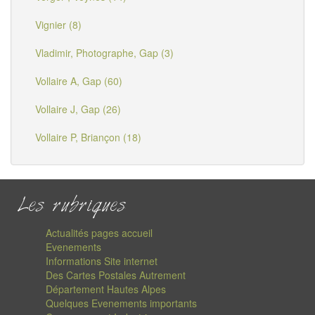
Vignier (8)
Vladimir, Photographe, Gap (3)
Vollaire A, Gap (60)
Vollaire J, Gap (26)
Vollaire P, Briançon (18)
Les rubriques
Actualités pages accueil
Evenements
Informations Site internet
Des Cartes Postales Autrement
Département Hautes Alpes
Quelques Evenements importants