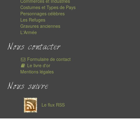
Commerces et Industries
Costumes et Types de Pays
Personnages célèbres
Les Refuges
Gravures anciennes
L'Armée
Nous contacter
Formulaire de contact
Le livre d'or
Mentions légales
Nous suivre
Le flux RSS