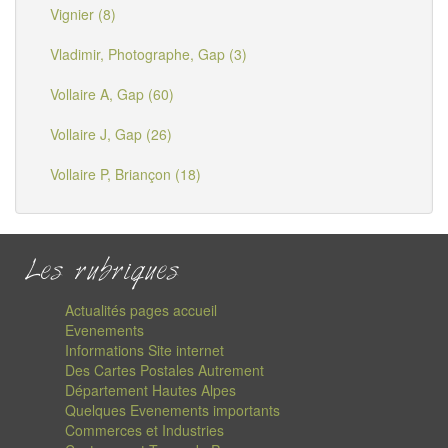
Vignier (8)
Vladimir, Photographe, Gap (3)
Vollaire A, Gap (60)
Vollaire J, Gap (26)
Vollaire P, Briançon (18)
Les rubriques
Actualités pages accueil
Evenements
Informations Site internet
Des Cartes Postales Autrement
Département Hautes Alpes
Quelques Evenements importants
Commerces et Industries