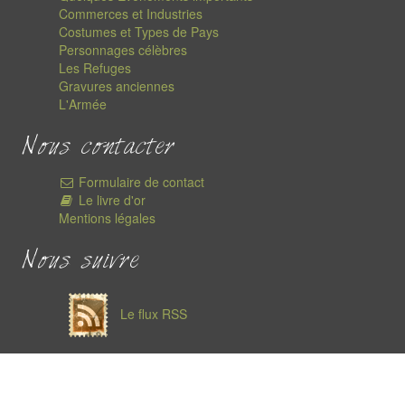
Commerces et Industries
Costumes et Types de Pays
Personnages célèbres
Les Refuges
Gravures anciennes
L'Armée
Nous contacter
Formulaire de contact
Le livre d'or
Mentions légales
Nous suivre
Le flux RSS