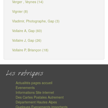
Verger , Veynes (14)
Vignier (8)
Vladimir, Photographe, Gap (3)
Vollaire A, Gap (60)
Vollaire J, Gap (26)
Vollaire P, Briançon (18)
Les rubriques
Actualités pages accueil
Evenements
Informations Site internet
Des Cartes Postales Autrement
Département Hautes Alpes
Quelques Evenements importants