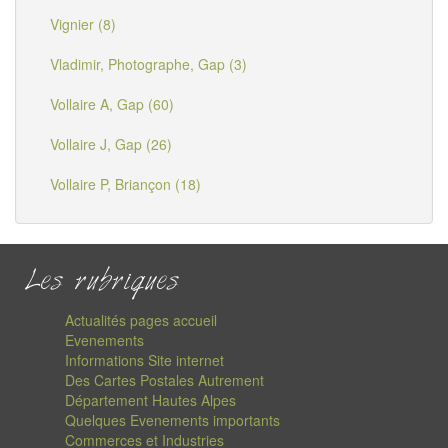
Vignier (8)
Vladimir, Photographe, Gap (3)
Vollaire A, Gap (60)
Vollaire J, Gap (26)
Vollaire P, Briançon (18)
Les rubriques
Actualités pages accueil
Evenements
Informations Site internet
Des Cartes Postales Autrement
Département Hautes Alpes
Quelques Evenements importants
Commerces et Industries