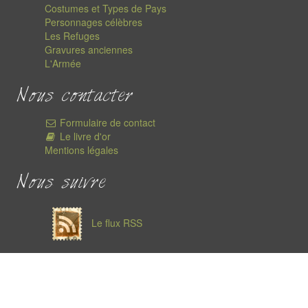
Costumes et Types de Pays
Personnages célèbres
Les Refuges
Gravures anciennes
L'Armée
Nous contacter
Formulaire de contact
Le livre d'or
Mentions légales
Nous suivre
Le flux RSS