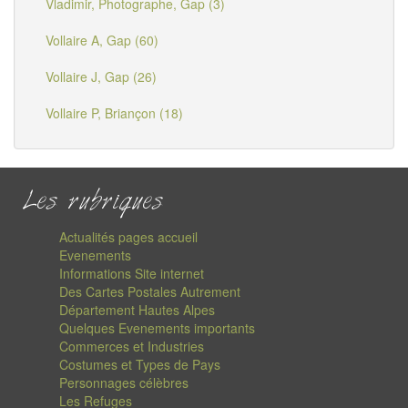
Vladimir, Photographe, Gap (3)
Vollaire A, Gap (60)
Vollaire J, Gap (26)
Vollaire P, Briançon (18)
Les rubriques
Actualités pages accueil
Evenements
Informations Site internet
Des Cartes Postales Autrement
Département Hautes Alpes
Quelques Evenements importants
Commerces et Industries
Costumes et Types de Pays
Personnages célèbres
Les Refuges