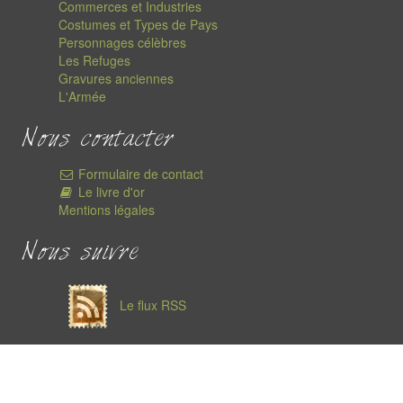
Commerces et Industries
Costumes et Types de Pays
Personnages célèbres
Les Refuges
Gravures anciennes
L'Armée
Nous contacter
Formulaire de contact
Le livre d'or
Mentions légales
Nous suivre
Le flux RSS