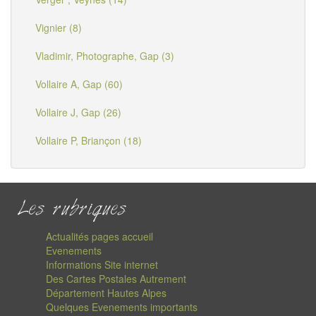
Vignier (8)
Vladimir, Photographe, Gap (3)
Vollaire A, Gap (60)
Vollaire J, Gap (26)
Vollaire P, Briançon (18)
Les rubriques
Actualités pages accueil
Evenements
Informations Site internet
Des Cartes Postales Autrement
Département Hautes Alpes
Quelques Evenements importants