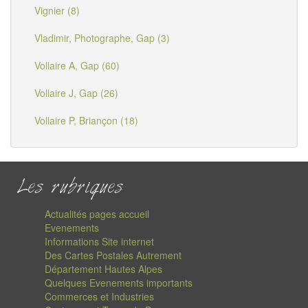
Vignier (8)
Vladimir, Photographe, Gap (3)
Vollaire A, Gap (60)
Vollaire J, Gap (26)
Vollaire P, Briançon (18)
Les rubriques
Actualités pages accueil
Evenements
Informations Site internet
Des Cartes Postales Autrement
Département Hautes Alpes
Quelques Evenements importants
Commerces et Industries