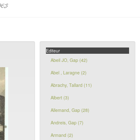
pes
Editeur
Abeil JO, Gap (42)
Abel , Laragne (2)
Abrachy, Tallard (11)
Albert (3)
Allemand, Gap (28)
Andreis, Gap (7)
Armand (2)