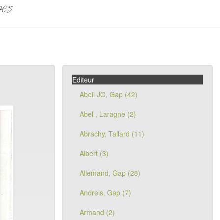
pes
Editeur
Abeil JO, Gap (42)
Abel , Laragne (2)
Abrachy, Tallard (11)
Albert (3)
Allemand, Gap (28)
Andreis, Gap (7)
Armand (2)