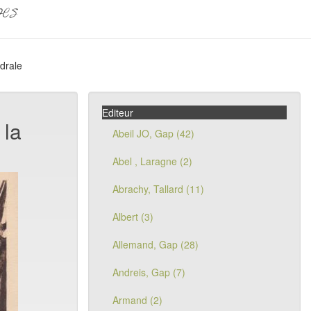
pes
drale
Editeur
 la
Abeil JO, Gap (42)
Abel , Laragne (2)
Abrachy, Tallard (11)
Albert (3)
Allemand, Gap (28)
Andreis, Gap (7)
Armand (2)