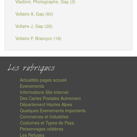
Vladimir, Photographe, Gap (3)
Vollaire A, Gap (60)
Vollaire J, Gap (26)
Vollaire P, Briançon (18)
Les rubriques
Actualités pages accueil
Evenements
Informations Site internet
Des Cartes Postales Autrement
Département Hautes Alpes
Quelques Evenements importants
Commerces et Industries
Costumes et Types de Pays
Personnages célèbres
Les Refuges