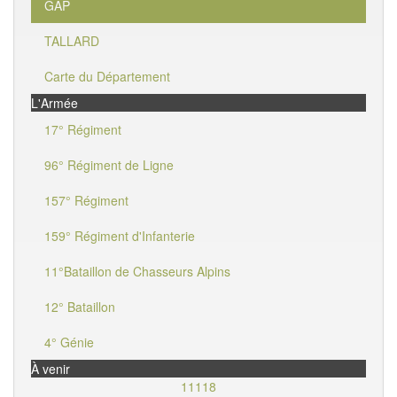
GAP
TALLARD
Carte du Département
L'Armée
17° Régiment
96° Régiment de Ligne
157° Régiment
159° Régiment d'Infanterie
11°Bataillon de Chasseurs Alpins
12° Bataillon
4° Génie
À venir
11118