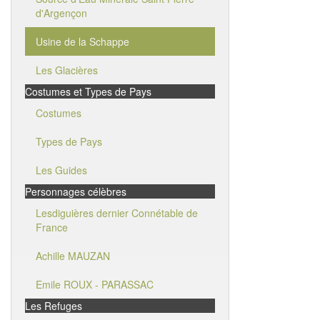
d'Argençon
Usine de la Schappe
Les Glacières
Costumes et Types de Pays
Costumes
Types de Pays
Les Guides
Personnages célèbres
Lesdiguières dernier Connétable de
France
Achille MAUZAN
Emile ROUX - PARASSAC
Les Refuges