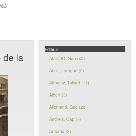
pes
Editeur
 de la
Abeil JO, Gap (42)
Abel , Laragne (2)
Abrachy, Tallard (11)
Albert (3)
Allemand, Gap (28)
Andreis, Gap (7)
Armand (2)