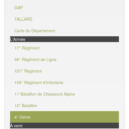
GAP
TALLARD
Carte du Département
L'Armée
17° Régiment
96° Régiment de Ligne
157° Régiment
159° Régiment d'Infanterie
11°Bataillon de Chasseurs Alpins
12° Bataillon
4° Génie
À venir