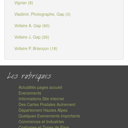
Vignier (8)
Vladimir, Photographe, Gap (3)
Vollaire A, Gap (60)
Vollaire J, Gap (26)
Vollaire P, Briançon (18)
Les rubriques
Actualités pages accueil
Evenements
Informations Site internet
Des Cartes Postales Autrement
Département Hautes Alpes
Quelques Evenements importants
Commerces et Industries
Costumes et Types de Pays