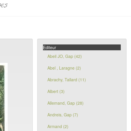
pes
Editeur
Abeil JO, Gap (42)
Abel , Laragne (2)
Abrachy, Tallard (11)
Albert (3)
Allemand, Gap (28)
Andreis, Gap (7)
Armand (2)