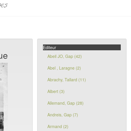
pes
Editeur
ue
Abeil JO, Gap (42)
Abel , Laragne (2)
Abrachy, Tallard (11)
Albert (3)
Allemand, Gap (28)
Andreis, Gap (7)
Armand (2)