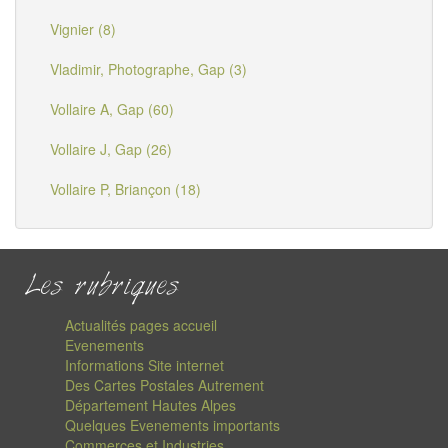
Vignier (8)
Vladimir, Photographe, Gap (3)
Vollaire A, Gap (60)
Vollaire J, Gap (26)
Vollaire P, Briançon (18)
Les rubriques
Actualités pages accueil
Evenements
Informations Site internet
Des Cartes Postales Autrement
Département Hautes Alpes
Quelques Evenements importants
Commerces et Industries