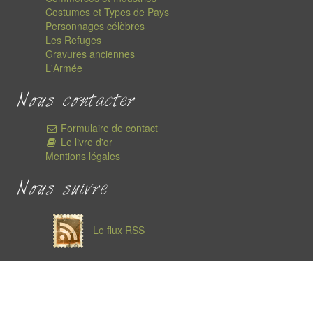
Costumes et Types de Pays
Personnages célèbres
Les Refuges
Gravures anciennes
L'Armée
Nous contacter
Formulaire de contact
Le livre d'or
Mentions légales
Nous suivre
Le flux RSS