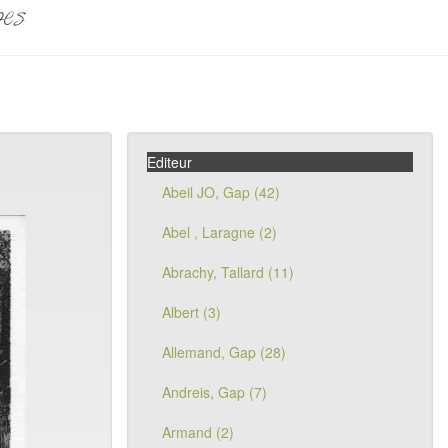
pes
Editeur
Abeil JO, Gap (42)
Abel , Laragne (2)
Abrachy, Tallard (11)
Albert (3)
Allemand, Gap (28)
Andreis, Gap (7)
Armand (2)