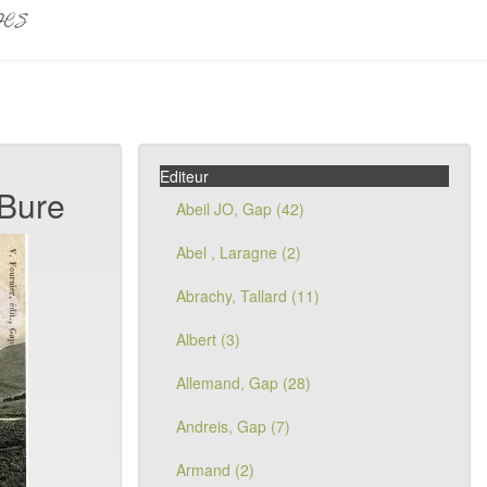
pes
Editeur
 Bure
Abeil JO, Gap (42)
Abel , Laragne (2)
Abrachy, Tallard (11)
Albert (3)
Allemand, Gap (28)
Andreis, Gap (7)
Armand (2)