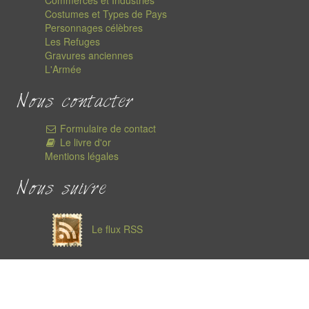
Commerces et Industries
Costumes et Types de Pays
Personnages célèbres
Les Refuges
Gravures anciennes
L'Armée
Nous contacter
Formulaire de contact
Le livre d'or
Mentions légales
Nous suivre
Le flux RSS