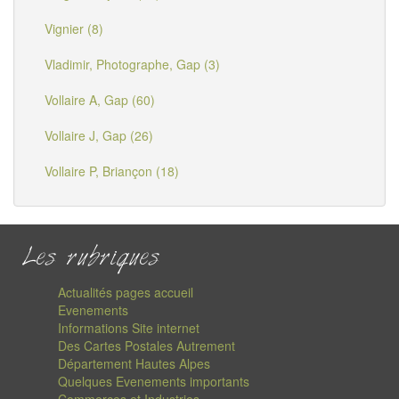
Vignier (8)
Vladimir, Photographe, Gap (3)
Vollaire A, Gap (60)
Vollaire J, Gap (26)
Vollaire P, Briançon (18)
Les rubriques
Actualités pages accueil
Evenements
Informations Site internet
Des Cartes Postales Autrement
Département Hautes Alpes
Quelques Evenements importants