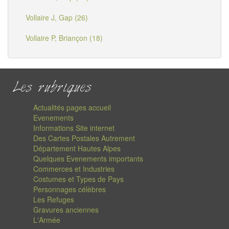
Vollaire J, Gap (26)
Vollaire P, Briançon (18)
Les rubriques
Actualités pages accueil
Evenements
Informations Site internet
Des Cartes Postales Autrement
Département Hautes Alpes
Quelques Evenements importants
Commerces et Industries
Costumes et Types de Pays
Personnages célèbres
Les Refuges
Gravures anciennes
L'Armée