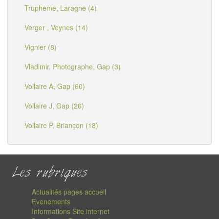
Trupheme, Laragne (4)
Verger , Veynes (14)
Vignier (8)
Vladimir, Photographe, Gap (3)
Vollaire A, Gap (60)
Vollaire J, Gap (26)
Vollaire P, Briançon (18)
Les rubriques
Actualités pages accueil
Evenements
Informations Site internet