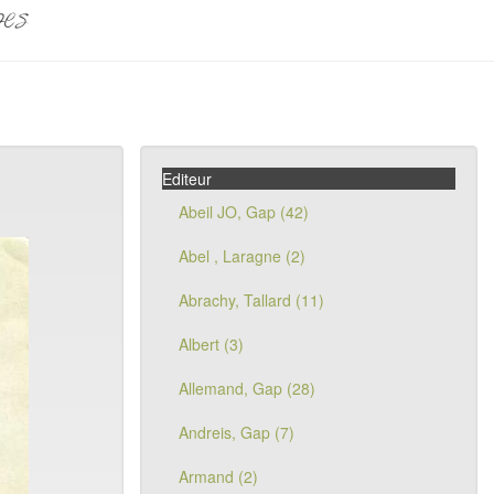
pes
Editeur
Abeil JO, Gap (42)
Abel , Laragne (2)
Abrachy, Tallard (11)
Albert (3)
Allemand, Gap (28)
Andreis, Gap (7)
Armand (2)