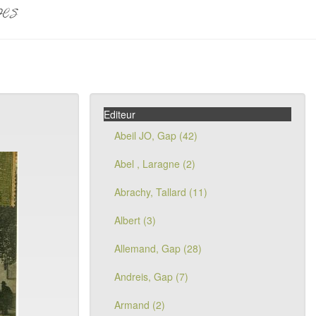
pes
Editeur
Abeil JO, Gap (42)
Abel , Laragne (2)
Abrachy, Tallard (11)
Albert (3)
Allemand, Gap (28)
Andreis, Gap (7)
Armand (2)