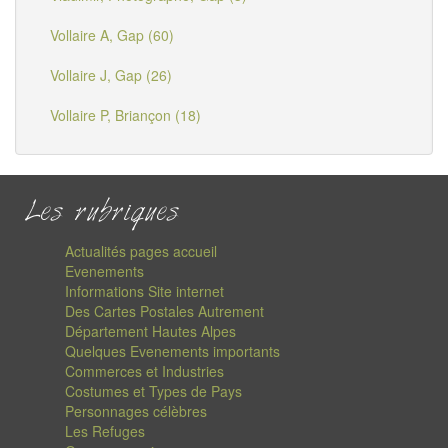
Vollaire A, Gap (60)
Vollaire J, Gap (26)
Vollaire P, Briançon (18)
Les rubriques
Actualités pages accueil
Evenements
Informations Site internet
Des Cartes Postales Autrement
Département Hautes Alpes
Quelques Evenements importants
Commerces et Industries
Costumes et Types de Pays
Personnages célèbres
Les Refuges