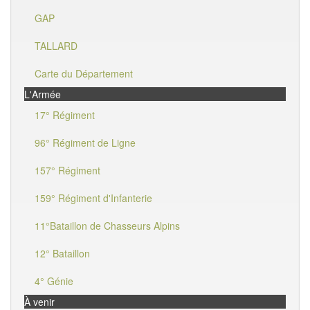
GAP
TALLARD
Carte du Département
L'Armée
17° Régiment
96° Régiment de Ligne
157° Régiment
159° Régiment d'Infanterie
11°Bataillon de Chasseurs Alpins
12° Bataillon
4° Génie
À venir