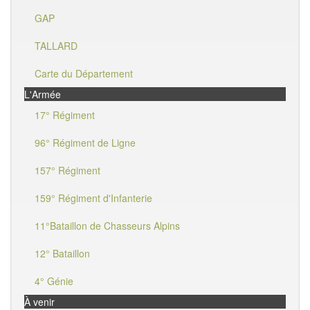
GAP
TALLARD
Carte du Département
L'Armée
17° Régiment
96° Régiment de Ligne
157° Régiment
159° Régiment d'Infanterie
11°Bataillon de Chasseurs Alpins
12° Bataillon
4° Génie
À venir