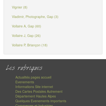
Vignier (8)
Vladimir, Photographe, Gap (3)
Vollaire A, Gap (60)
Vollaire J, Gap (26)
Vollaire P, Briançon (18)
Les rubriques
Actualités pages accueil
Evenements
Informations Site internet
Des Cartes Postales Autrement
Département Hautes Alpes
Quelques Evenements importants
Commerces et Industries