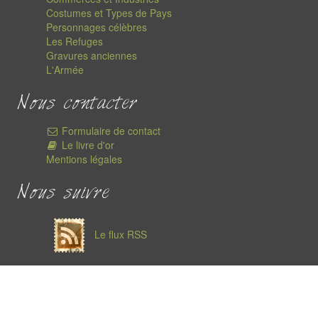
Costumes et Types de Pays
Personnages célèbres
Les Refuges
Gravures anciennes
L'Armée
Nous contacter
Formulaire de contact
Le livre d'or
Mentions légales
Nous suivre
Le flux RSS