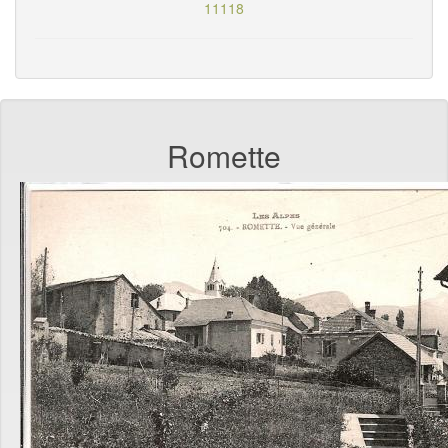
11118
Romette