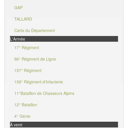
GAP
TALLARD
Carte du Département
L'Armée
17° Régiment
96° Régiment de Ligne
157° Régiment
159° Régiment d'Infanterie
11°Bataillon de Chasseurs Alpins
12° Bataillon
4° Génie
À venir